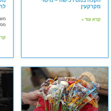
הקלה במס רכישה – מיסוי
משכ
מקרקעין
לח
משכי
קרא עוד »
מס ע
קרא