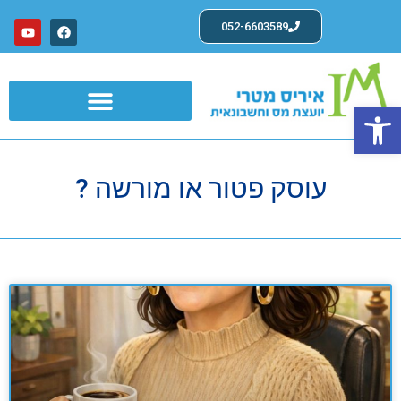
052-6603589
פתח סרגל נגישות
שרותים לעצמאים ועוסקים פטורים
עוסק פטור או מורשה ?