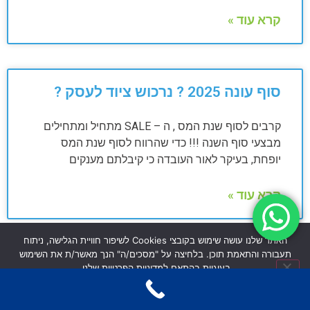
קרא עוד »
סוף עונה 2025 ? נרכוש ציוד לעסק ?
קרבים לסוף שנת המס , ה – SALE מתחיל ומתחילים
מבצעי סוף השנה !!! כדי שהרווח לסוף שנת המס
יופחת, בעיקר לאור העובדה כי קיבלתם מענקים
קרא עוד »
האתר שלנו עושה שימוש בקובצי Cookies לשיפור חוויית הגלישה, ניתוח
תעבורה והתאמת תוכן. בלחיצה על "מסכים/ה" הנך מאשר/ת את השימוש
איך להיות מוכנים להצהרת ההון
בעוגיות בהתאם למדיניות הפרטיות שלנו.
מסכים/ה
לא מסכים/ה
מדיניות פרטיות
מכירים את ההרגשה שמס הכנסה דורש מכם להגיש