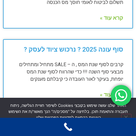
תשלום לביטוח לאומי חוסך מס הכנסה
קרא עוד »
סוף עונה 2025 ? נרכוש ציוד לעסק ?
קרבים לסוף שנת המס , ה – SALE מתחיל ומתחילים
מבצעי סוף השנה !!! כדי שהרווח לסוף שנת המס
יופחת, בעיקר לאור העובדה כי קיבלתם מענקים
קרא עוד »
האתר שלנו עושה שימוש בקובצי Cookies לשיפור חוויית הגלישה, ניתוח
תעבורה והתאמת תוכן. בלחיצה על "מסכים/ה" הנך מאשר/ת את השימוש
בעוגיות בהתאם למדיניות הפרטיות שלנו.
איך להיות מוכנים להצהרת ההון
מסכים/ה
לא מסכים/ה
מדיניות פרטיות