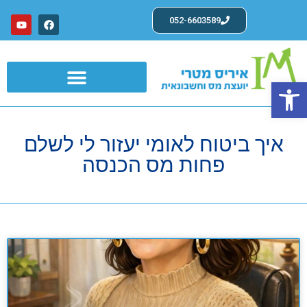
052-6603589
פתח סרגל נגישות
שרותים לעצמאים ועוסקים פטורים
איך ביטוח לאומי יעזור לי לשלם
פחות מס הכנסה