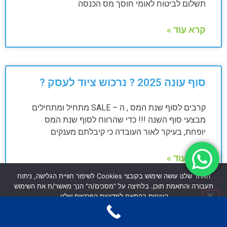
תשלום לביטוח לאומי חוסך מס הכנסה
קרא עוד »
סוף עונה 2025 ? נרכוש ציוד לעסק ?
קרבים לסוף שנת המס , ה – SALE מתחיל ומתחילים
מבצעי סוף השנה !!! כדי שהרווח לסוף שנת המס
יופחת, בעיקר לאור העובדה כי קיבלתם מענקים
קרא עוד »
האתר שלנו עושה שימוש בקובצי Cookies לשיפור חוויית הגלישה, ניתוח
תעבורה והתאמת תוכן. בלחיצה על "מסכים/ה" הנך מאשר/ת את השימוש
בעוגיות בהתאם למדיניות הפרטיות שלנו.
איך להיות מוכנים להצהרת ההון
מסכים/ה
לא מסכים/ה
מדיניות פרטיות