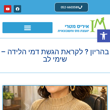
052-6603589
פתח סרגל נגישות
שרותים לעצמאים ועוסקים פטורים
בהריון ? לקראת הגשת דמי הלידה –
שימי לב