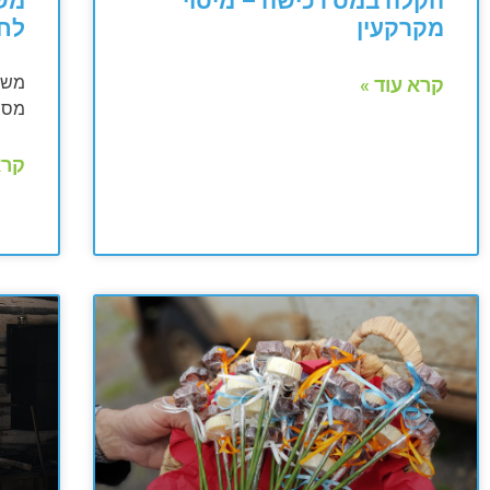
הקלה במס רכישה – מיסוי
משכ
מקרקעין
לח
משכי
קרא עוד »
מס ע
קרא