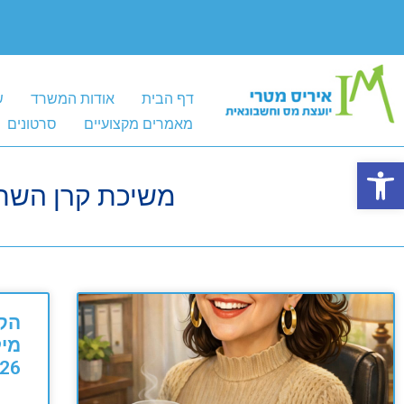
דף הבית
אודות המשרד
ש
מאמרים מקצועיים
סרטונים
פתח סרגל נגישות
משיכת קרן השת
הק
מיל
26