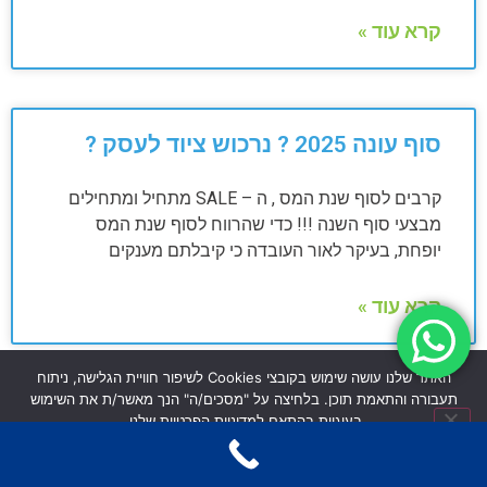
קרא עוד »
סוף עונה 2025 ? נרכוש ציוד לעסק ?
קרבים לסוף שנת המס , ה – SALE מתחיל ומתחילים
מבצעי סוף השנה !!! כדי שהרווח לסוף שנת המס
יופחת, בעיקר לאור העובדה כי קיבלתם מענקים
קרא עוד »
האתר שלנו עושה שימוש בקובצי Cookies לשיפור חוויית הגלישה, ניתוח
תעבורה והתאמת תוכן. בלחיצה על "מסכים/ה" הנך מאשר/ת את השימוש
איך להיות מוכנים להצהרת ההון
בעוגיות בהתאם למדיניות הפרטיות שלנו.
מסכים/ה
לא מסכים/ה
מדיניות פרטיות
מכירים את ההרגשה שמס הכנסה דורש מכם להגיש