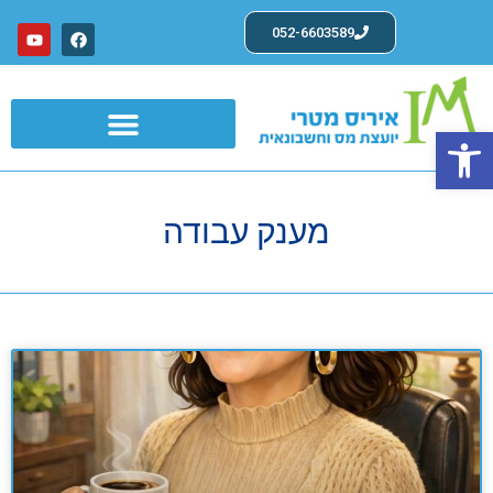
052-6603589
פתח סרגל נגישות
שרותים לעצמאים ועוסקים פטורים
מענק עבודה