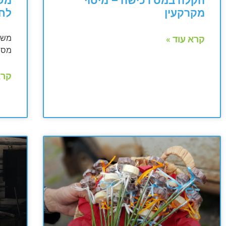
הקלה במס רכישה – מיסוי
משכ
מקרקעין
לח
משכי
קרא עוד »
מס ע
קרא