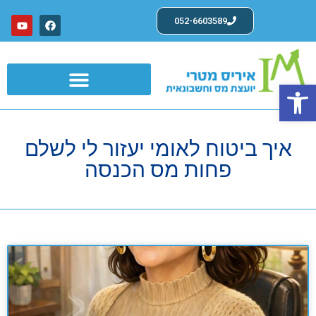
052-6603589
פתח סרגל נגישות
שרותים לעצמאים ועוסקים פטורים
איך ביטוח לאומי יעזור לי לשלם
פחות מס הכנסה