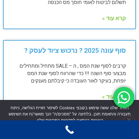
תשלום לביטוח לאומי חוסך מס הכנסה
קרא עוד »
סוף עונה 2025 ? נרכוש ציוד לעסק ?
קרבים לסוף שנת המס , ה – SALE מתחיל ומתחילים
מבצעי סוף השנה !!! כדי שהרווח לסוף שנת המס
יופחת, בעיקר לאור העובדה כי קיבלתם מענקים
קרא עוד »
האתר שלנו עושה שימוש בקובצי Cookies לשיפור חוויית הגלישה, ניתוח
תעבורה והתאמת תוכן. בלחיצה על "מסכים/ה" הנך מאשר/ת את השימוש
בעוגיות בהתאם למדיניות הפרטיות שלנו.
איך להיות מוכנים להצהרת ההון
מסכים/ה
לא מסכים/ה
מדיניות פרטיות