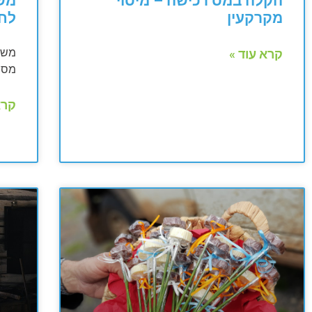
הקלה במס רכישה – מיסוי
משכ
מקרקעין
לח
משכי
קרא עוד »
מס ע
קרא